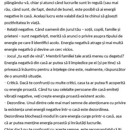
plângându-vă, chiar și atunci când lucrurile sunt în regulă (sau mai
Boluri Tibetane
rău, când sunt, de fapt, destul de bune), este posibil să ai energii
Accesorii
negative în casă. Același lucru este valabil dacă te chinui să găsești
pozitivitatea în viață.
Produse
·
Relații negative. Când oamenii din jurul tău – soții, copiii, familie și
prieteni – sunt negativiști, merită să arunci o privire asupra tipului de
energie pe care îl identifici acolo. Energia negativă atrage și mai multă
energie negativă și devine un cerc vicios.
·
Jocul „tu ești de vină”. Membrii familiei tale arată mereu cu degetul?
Energia negativă din casă ar putea să îi împiedice pe ei (și pe tine) să
privească înăuntru pentru a înțelege cine este, realmente, răspunzător
de o anumită situație.
·
Critică. Dacă te confrunți cu multe critici, casa ta ar putea fi acoperită
cu energie proastă. Când tu sau celelalte persoane din casă emiteți
vibrații negative, veți crește energia proastă existent acolo.
·
Dezordine. Unul dintre cele mai mari semne de atenționare cu privire
la existența unei energii negative într-o casă este dezordinea.
Dezordinea blochează modul în care energia curge printr-o casă, așa
că ar putea menține energia proastă și înrăutăți lucrurile.
Chiar dacă nu te confrunți cu aceste semne, este recomandabil să îți