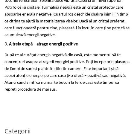
tocurile ferestrelor. Selenita duce vibrația casei la un nivel superior.
Poți folosi și cristale. Turmalina neagră este un cristal protectiv care
absoarbe energia negative. Cuarțul roz deschide chakra inimii, în timp
ce citrina te ajută la materializarea viselor. Dacă ai un cristal preferat,
care funcționează pentru tine, plasează-l în locul în care ți se pare că se
acumulează energii negative.
3.
A treia etapă – atrage energii pozitive
După ce ai curățat energia negativă din casă, este momentul să te
concentrezi asupra atragerii energiei positive. Poți începe prin plasarea
de lămpi de sare și plante în diferite camere. Este important și să
acorzi atenție energiei pe care casa ți-o oferă – pozitivă sau negativă.
Atunci când simți că nu mai te bucuri la fel de casă este timpul să
repreți procedura de mai sus.
Categorii