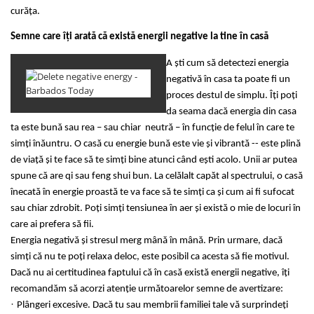
Tulsi
curăța.
Accesorii pentru Ceai
Semne care îți arată că există energii negative la tine în casă
Condimente
A ști cum să detectezi energia
Hidrosoli
negativă în casa ta poate fi un
Împotriva Insectelor
proces destul de simplu. Îți poți
Parfumuri
da seama dacă energia din casa
ta este bună sau rea – sau chiar neutră – în funcție de felul în care te
Parfumuri în Alcool
simți înăuntru. O casă cu energie bună este vie și vibrantă -- este plină
Parfumuri în Ulei
de viață și te face să te simți bine atunci când ești acolo. Unii ar putea
Rășini Prețioase, Lemne Aromatice
spune că are qi sau feng shui bun. La celălalt capăt al spectrului, o casă
și Arzătoare
înecată în energie proastă te va face să te simți ca și cum ai fi sufocat
Sare de Himalaya
sau chiar zdrobit. Poți simți tensiunea în aer și există o mie de locuri în
care ai prefera să fii.
Spray Bio pentru Ambient
Energia negativă și stresul merg mână în mână. Prin urmare, dacă
Unt de Karitè - Unt de Shea
simți că nu te poți relaxa deloc, este posibil ca acesta să fie motivul.
Săpunuri
Dacă nu ai certitudinea faptului că în casă există energii negative, îți
recomandăm să acorzi atenție următoarelor semne de avertizare:
Produse
·
Plângeri excesive. Dacă tu sau membrii familiei tale vă surprindeți
Termeni si Conditii