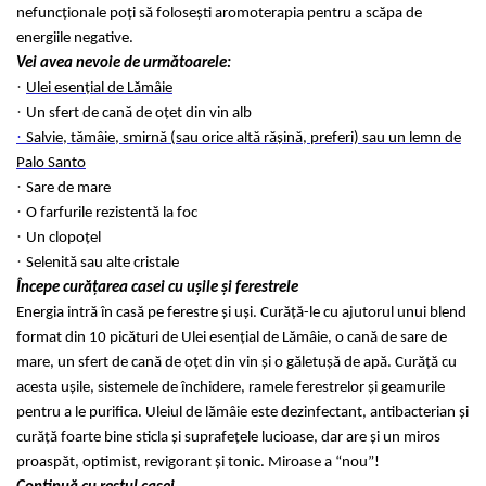
nefuncționale poți să folosești aromoterapia pentru a scăpa de
energiile negative.
Vei avea nevoie de următoarele:
·
Ulei esențial de Lămâie
·
Un sfert de cană de oțet din vin alb
·
Salvie, tămâie, smirnă (sau orice altă rășină, preferi) sau un lemn de
Palo Santo
·
Sare de mare
·
O farfurile rezistentă la foc
·
Un clopoțel
·
Selenită sau alte cristale
Începe curățarea casei cu ușile și ferestrele
Energia intră în casă pe ferestre și uși. Curăță-le cu ajutorul unui blend
format din 10 picături de Ulei esențial de Lămâie, o cană de sare de
mare, un sfert de cană de oțet din vin și o găletușă de apă. Curăță cu
acesta ușile, sistemele de închidere, ramele ferestrelor și geamurile
pentru a le purifica. Uleiul de lămâie este dezinfectant, antibacterian și
curăță foarte bine sticla și suprafețele lucioase, dar are și un miros
proaspăt, optimist, revigorant și tonic. Miroase a “nou”!