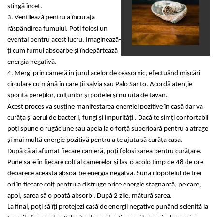
stingă încet.
3.
Ventilează pentru a încuraja
răspândirea fumului. Poți folosi un
eventai pentru acest lucru. Imaginează-
ți cum fumul absoarbe și îndepărtează
energia negativă.
4.
Mergi prin cameră în jurul acelor de ceasornic, efectuând mișcări
circulare cu mână în care ții salvia sau Palo Santo. Acordă atenție
sporită pereților, colțurilor și podelei și nu uita de tavan.
Acest proces va susține manifestarea energiei pozitive în casă dar va
curăța și aerul de bacterii, fungi și impurități . Dacă te simți confortabil
poți spune o rugăciune sau apela la o forță superioară pentru a atrage
și mai multă energie pozitivă pentru a te ajuta să curăța casa.
După că ai afumat fiecare cameră, poți folosi sarea pentru curățare.
Pune sare în fiecare colt al camerelor și las-o acolo timp de 48 de ore
deoarece aceasta absoarbe energia negatvă. Sună clopoțelul de trei
ori în fiecare colț pentru a distruge orice energie stagnantă, pe care,
apoi, sarea să o poată absorbi. După 2 zile, mătură sarea.
La final, poți să îți protejezi casă de energii negative punând selenită la