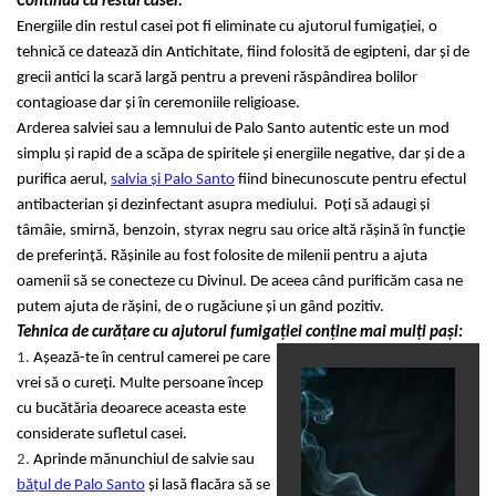
Continuă cu restul casei.
Energiile din restul casei pot fi eliminate cu ajutorul fumigației, o
tehnică ce datează din Antichitate, fiind folosită de egipteni, dar și de
grecii antici la scară largă pentru a preveni răspândirea bolilor
contagioase dar și în ceremoniile religioase.
Arderea salviei sau a lemnului de Palo Santo autentic este un mod
simplu și rapid de a scăpa de spiritele și energiile negative, dar și de a
purifica aerul,
salvia și Palo Santo
fiind binecunoscute pentru efectul
antibacterian și dezinfectant asupra mediului. Poți să adaugi și
tâmâie, smirnă, benzoin, styrax negru sau orice altă rășină în funcție
de preferință. Rășinile au fost folosite de milenii pentru a ajuta
oamenii să se conecteze cu Divinul. De aceea când purificăm casa ne
putem ajuta de rășini, de o rugăciune și un gând pozitiv.
Tehnica de curățare cu ajutorul fumigației conține mai mulți pași:
1.
Așează-te în centrul camerei pe care
vrei să o cureți. Multe persoane încep
cu bucătăria deoarece aceasta este
considerate sufletul casei.
2.
Aprinde mănunchiul de salvie sau
bățul de Palo Santo
și lasă flacăra să se