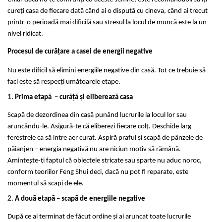
cureți casa de fiecare dată când ai o dispută cu cineva, când ai trecut
printr-o perioadă mai dificilă sau stresul la locul de muncă este la un
nivel ridicat.
Procesul de curățare a casei de energii negative
Nu este dificil să elimini energiile negative din casă. Tot ce trebuie să
faci este să respecți umătoarele etape.
1.
Prima etapă – curăță și eliberează casa
Scapă de dezordinea din casă punând lucrurile la locul lor sau
aruncându-le. Asigură-te că eliberezi fiecare colț. Deschide larg
ferestrele ca să intre aer curat. Aspiră praful și scapă de pânzele de
păianjen – energia negativă nu are niciun motiv să rămână.
Amintește-ți faptul că obiectele stricate sau sparte nu aduc noroc,
conform teoriilor Feng Shui deci, dacă nu pot fi reparate, este
momentul să scapi de ele.
2.
A două etapă – scapă de energiile negative
După ce ai terminat de făcut ordine și ai aruncat toate lucrurile