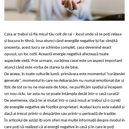
Bețișoare Chakra
Ceai Chakra
Colonie Chakra
Ulei pentru Masaj Chakra
Săpun Chakra
Casa ar trebui să fie micul tău colt de rai – locul unde să te poți relaxa
Cunoașterea Chakrelor
și bucura în tihnă. Însa atunci când energiile negative își fac simțită
prezenta, acest lucru se schimba complet, casa devenind exact
Seturi Chakra
opusul, un loc ostil. Această energie negativă afectează toate
Gel duș
aspectele vieții. Prin urmare, curățirea casei este un aspect important
Bețișoare Aromate
atunci când este vorba de starea ta de bine.
Bețișoarele lui Marco Polo
De aceea, în toate culturile lumii, primăvara este momentul “curățeniei
Bețișoare Tradiționale
generale”, momentul în care ne debarasăm nu numai emotional dar și
Bețișoare pentru Reiki
fizic de tot ce nu ne mai este de folos, ne purificăm spațiul și începem
un nou ciclu. Iar asta nu se poate întâmpla decât într-o casă curată!
Bețișoare pentru Yoga
De asemenea, dacă te-ai mutat într-o casă nouă ar trebui să o cureți
Bețișoarele Îngerilor
de energiile negative ale foștilor proprietari. Același lucru este valabil și
Bețișoarele Zânelor
dacă ai trecut printr-o despărțire sau printr-o perioadă de traziție.
Suporturi pentru Bețișoare
În articolul de astăzi îți vom oferi mai multe informații despre modul în
Bețișoare Chakra
care poți să realizezi că ai energii negative în casă și în care le poți