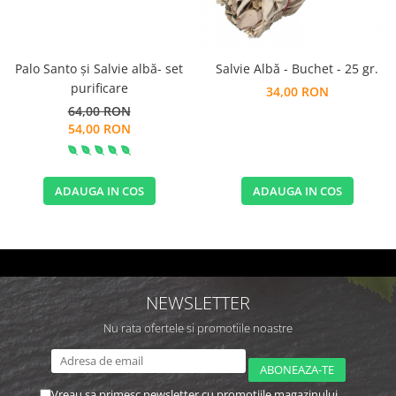
Palo Santo și Salvie albă- set
Salvie Albă - Buchet - 25 gr.
purificare
34,00 RON
64,00 RON
54,00 RON
ADAUGA IN COS
ADAUGA IN COS
NEWSLETTER
Nu rata ofertele si promotiile noastre
Vreau sa primesc newsletter cu promotiile magazinului.