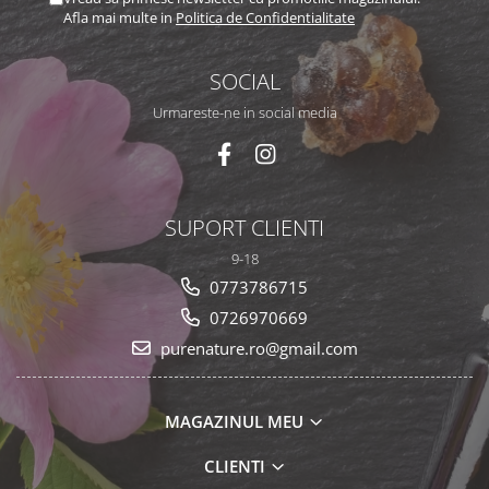
Afla mai multe in
Politica de Confidentialitate
SOCIAL
Urmareste-ne in social media
SUPORT CLIENTI
9-18
0773786715
0726970669
purenature.ro@gmail.com
MAGAZINUL MEU
CLIENTI