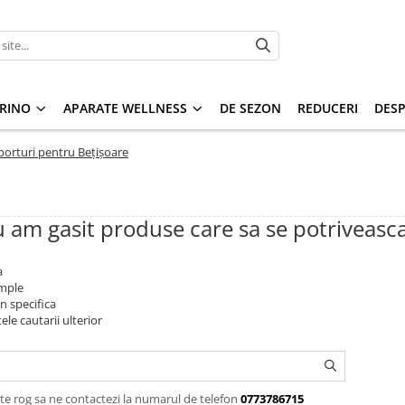
RINO
APARATE WELLNESS
DE SEZON
REDUCERI
DESP
porturi pentru Bețișoare
 am gasit produse care sa se potriveasc
a
imple
n specifica
ele cautarii ulterior
te rog sa ne contactezi la numarul de telefon
0773786715