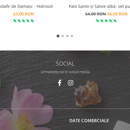
ndafir de Damasc - Hidrosol
Palo Santo și Salvie albă- set pu
63,00 RON
64,00 RON
54,00 RON
SOCIAL
Urmareste-ne in social media
DATE COMERCIALE