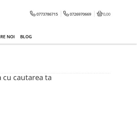
0773786715
0726970669
0,00
RE NOI
BLOG
a cu cautarea ta