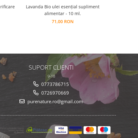
rificare
Lavanda Bio ulei esențial supliment
Smirnă -
alimentar - 10 ml.
71,00 RON
SUPORT CLIENTI
9-18
0773786715
0726970669
purenature.ro@gmail.com