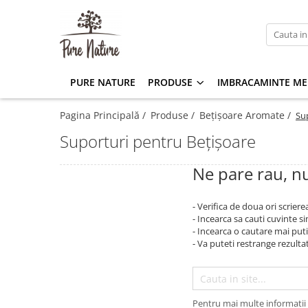
Produse
Imbracaminte Merino
Aparate wellness
Uleiuri Esentiale și Amestecuri de
Barbati
LIFE+Sport Device
PURE NATURE
PRODUSE
IMBRACAMINTE ME
Uleiuri Esentiale
Femei
Neolys+Cosmetic
Uleiuri Esențiale
Pagina Principală /
Produse /
Bețișoare Aromate /
Su
Copii
Amestecuri de Uleiuri Esențiale
Suporturi pentru Bețișoare
Accesorii
Difuzoare de Uleiuri Esențiale
Uleiuri esențiale bio - suplimente
Ne pare rau, nu
alimentare
Uleiuri Purtătoare și Uleiuri pentru
- Verifica de doua ori scriere
Masaj
- Incearca sa cauti cuvinte s
Uleiuri pentru Masaj
- Incearca o cautare mai puti
- Va puteti restrange rezultat
Uleiuri Purtătoare
Uleiuri Esențiale, Bețișoare, și Alte
Produse pentru Sistemul Chakra
Chakroil
Pentru mai multe informatii 