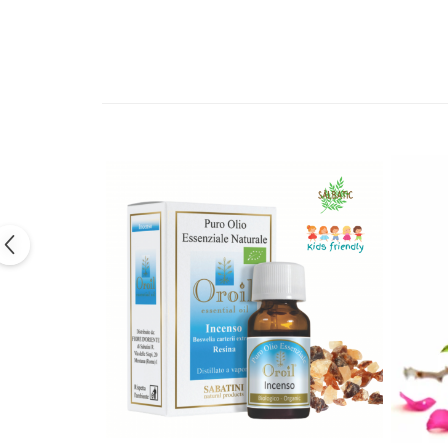
Bețișoare Chakra
Ceai Chakra
Colonie Chakra
Ulei pentru Masaj Chakra
Săpun Chakra
Cunoașterea Chakrelor
Seturi Chakra
Gel duș
Bețișoare Aromate
Bețișoarele lui Marco Polo
Bețișoare Tradiționale
Bețișoare pentru Reiki
Bețișoare pentru Yoga
Bețișoarele Îngerilor
Bețișoarele Zânelor
Suporturi pentru Bețișoare
Bețișoare Chakra