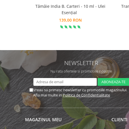
Tulsi
Tămâie India B. Carteri - 10 ml - Ulei
Tra
Esențial
Accesorii pentru Ceai
139,00 RON
Condimente
Hidrosoli
Împotriva Insectelor
Parfumuri
Parfumuri în Alcool
NEWSLETTER
Parfumuri în Ulei
Rășini Prețioase, Lemne Aromatice
Nu rata ofertele si promotiile noastre
și Arzătoare
Sare de Himalaya
Vreau sa primesc newsletter cu promotiile magazinului.
Spray Bio pentru Ambient
Afla mai multe in
Politica de Confidentialitate
Unt de Karitè - Unt de Shea
Săpunuri
MAGAZINUL MEU
CLIENTI
Produse
Termeni si Conditii