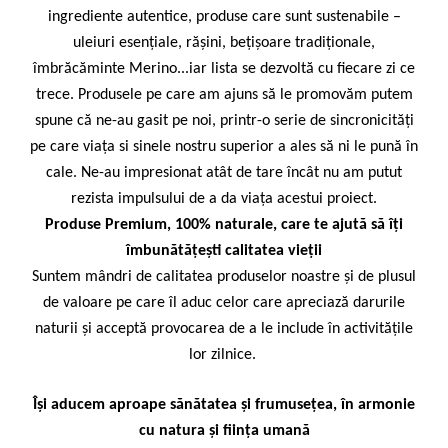
Bețișoare Chakra
ingrediente autentice, produse care sunt sustenabile –
Ceai Chakra
uleiuri esențiale, rășini, bețișoare tradiționale,
Colonie Chakra
îmbrăcăminte Merino...iar lista se dezvoltă cu fiecare zi ce
Ulei pentru Masaj Chakra
trece. Produsele pe care am ajuns să le promovăm putem
Săpun Chakra
spune că ne-au gasit pe noi, printr-o serie de sincronicități
Cunoașterea Chakrelor
pe care viața si sinele nostru superior a ales să ni le pună în
Seturi Chakra
cale. Ne-au impresionat atât de tare încât nu am putut
Gel duș
rezista impulsului de a da viața acestui proiect.
Bețișoare Aromate
Produse Premium, 100% naturale, care te ajută să îți
îmbunătățești calitatea vieții
Bețișoarele lui Marco Polo
Suntem mândri de calitatea produselor noastre și de plusul
Bețișoare Tradiționale
de valoare pe care îl aduc celor care apreciază darurile
Bețișoare pentru Reiki
naturii și acceptă provocarea de a le include în activitățile
Bețișoare pentru Yoga
lor zilnice.
Bețișoarele Îngerilor
Bețișoarele Zânelor
Își aducem aproape sănătatea și frumusețea, în armonie
Suporturi pentru Bețișoare
cu natura și ființa umană
Bețișoare Chakra