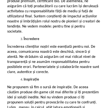
produse premium, certificare bio. De asemenea, ne
Boluri Tibetane
asigurăm că toți producătorii cu care lucrăm își derulează
activitatea cu responsabilitate făță de mediu și față de
Accesorii
utilizatorul final. Suntem conștienți de impactul acțiunilor
Produse
noastre și îmbrățișăm rolul nostru de pionieri și creatori de
tendințe. Ne vedem modele: pentru tine și pentru
societate.
Încredere
Încrederea clienților noștri este esențială pentru noi. De
aceea, comunicarea noastră este deschisă, sinceră și
atentă. Ne străduim să asigurăm cel mai ridicat nivel de
transparență și ne asumăm responsabilitatea pentru
posibilele erori. Parteneriatele și colaborările noastre sunt
clare, autentice și corecte.
Inspirație
Ne propunem să fim o sursă de inspirație. De aceea
căutăm produse din game cât mai diferite și îți prezentăm
idei și soluții inedite. Noi nu vindem produse ci îți
propunem soluții pentru provocările cu care te confrunți.
Luăm , mereu, în calcul, atât latura emoțională și