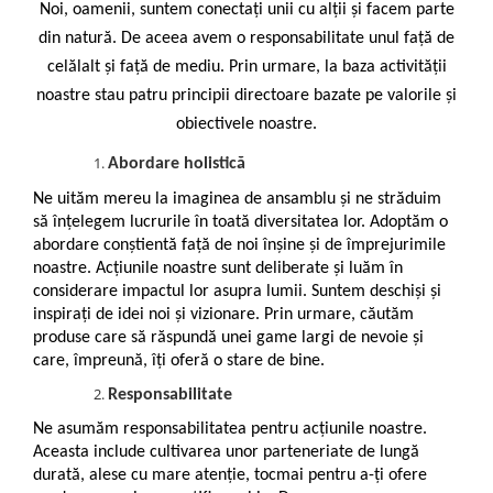
Noi, oamenii, suntem conectați unii cu alții și facem parte
Tulsi
din natură. De aceea avem o responsabilitate unul față de
Accesorii pentru Ceai
celălalt și față de mediu. Prin urmare, la baza activității
Condimente
noastre stau patru principii directoare bazate pe valorile și
Hidrosoli
obiectivele noastre.
Împotriva Insectelor
Abordare holistică
Parfumuri
Ne uităm mereu la imaginea de ansamblu și ne străduim
Parfumuri în Alcool
să înțelegem lucrurile în toată diversitatea lor. Adoptăm o
Parfumuri în Ulei
abordare conștientă față de noi înșine și de împrejurimile
noastre. Acțiunile noastre sunt deliberate și luăm în
Rășini Prețioase, Lemne Aromatice
considerare impactul lor asupra lumii. Suntem deschiși și
și Arzătoare
inspirați de idei noi și vizionare. Prin urmare, căutăm
Sare de Himalaya
produse care să răspundă unei game largi de nevoie și
Spray Bio pentru Ambient
care, împreună, îți oferă o stare de bine.
Unt de Karitè - Unt de Shea
Responsabilitate
Săpunuri
Ne asumăm responsabilitatea pentru acțiunile noastre.
Aceasta include cultivarea unor parteneriate de lungă
Produse
durată, alese cu mare atenție, tocmai pentru a-ți ofere
Termeni si Conditii