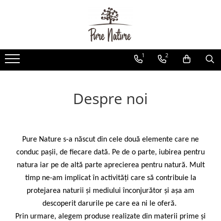
Produse
Imbracaminte Merino
Aparate wellness
Uleiuri Esentiale și Amestecuri de
Barbati
LIFE+Sport Device
1
2
Uleiuri Esentiale
Femei
Neolys+Cosmetic
Uleiuri Esențiale
Copii
Amestecuri de Uleiuri Esențiale
Despre noi
Accesorii
Difuzoare de Uleiuri Esențiale
Uleiuri esențiale bio - suplimente
alimentare
Uleiuri Purtătoare și Uleiuri pentru
Pure Nature s-a născut din cele două elemente care ne
Masaj
conduc pașii, de fiecare dată. Pe de o parte, iubirea pentru
Uleiuri pentru Masaj
natura iar pe de altă parte aprecierea pentru natură. Mult
Uleiuri Purtătoare
timp ne-am implicat în activități care să contribuie la
Uleiuri Esențiale, Bețișoare, și Alte
protejarea naturii și mediului înconjurător și așa am
Produse pentru Sistemul Chakra
descoperit darurile pe care ea ni le oferă.
Chakroil
Prin urmare, alegem produse realizate din materii prime și