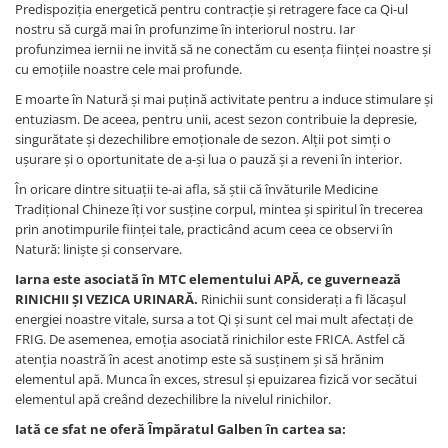
Predispoziția energetică pentru contracție și retragere face ca Qi-ul
nostru să curgă mai în profunzime în interiorul nostru. Iar
profunzimea iernii ne invită să ne conectăm cu esența ființei noastre și
cu emoțiile noastre cele mai profunde.
E moarte în Natură și mai puțină activitate pentru a induce stimulare și
entuziasm. De aceea, pentru unii, acest sezon contribuie la depresie,
singurătate și dezechilibre emoționale de sezon. Alții pot simți o
ușurare și o oportunitate de a-și lua o pauză și a reveni în interior.
În oricare dintre situații te-ai afla, să știi că învăturile Medicine
Tradițional Chineze îți vor susține corpul, mintea și spiritul în trecerea
prin anotimpurile ființei tale, practicând acum ceea ce observi în
Natură: liniște și conservare.
Iarna este asociată în MTC elementului APĂ, ce guvernează
RINICHII ȘI VEZICA URINARĂ.
Rinichii sunt considerați a fi lăcașul
energiei noastre vitale, sursa a tot Qi și sunt cel mai mult afectați de
FRIG. De asemenea, emoția asociată rinichilor este FRICA. Astfel că
atenția noastră în acest anotimp este să susținem și să hrănim
elementul apă. Munca în exces, stresul și epuizarea fizică vor secătui
elementul apă creând dezechilibre la nivelul rinichilor.
Iată ce sfat ne oferă Împăratul Galben în cartea sa: