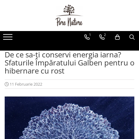
Produse
Imbracaminte Merino
Aparate wellness
Uleiuri Esentiale și Amestecuri de
Barbati
LIFE+Sport Device
1
2
Uleiuri Esentiale
Femei
Neolys+Cosmetic
Uleiuri Esențiale
De ce sa-ți conservi energia iarna?
Copii
Amestecuri de Uleiuri Esențiale
Sfaturile Împăratului Galben pentru o
Accesorii
Difuzoare de Uleiuri Esențiale
hibernare cu rost
Uleiuri esențiale bio - suplimente
alimentare
11 Februarie 2022
Uleiuri Purtătoare și Uleiuri pentru
Masaj
Uleiuri pentru Masaj
Uleiuri Purtătoare
Uleiuri Esențiale, Bețișoare, și Alte
Produse pentru Sistemul Chakra
Chakroil