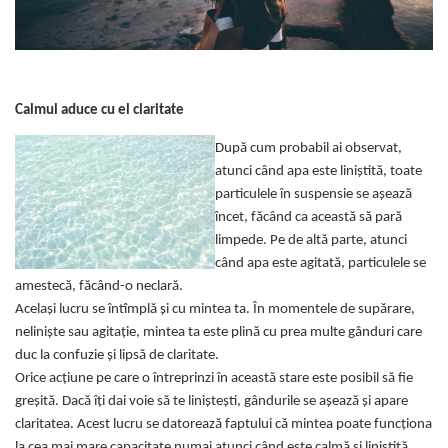
Bețișoare Chakra
Ceai Chakra
Colonie Chakra
Ulei pentru Masaj Chakra
Calmul aduce cu el claritate
Săpun Chakra
Cunoașterea Chakrelor
După cum probabil ai observat,
Seturi Chakra
atunci când apa este liniștită, toate
Gel duș
particulele în suspensie se așează
încet, făcând ca această să pară
Bețișoare Aromate
limpede. Pe de altă parte, atunci
Bețișoarele lui Marco Polo
când apa este agitată, particulele se
Bețișoare Tradiționale
amestecă, făcând-o neclară.
Bețișoare pentru Reiki
Același lucru se întîmplă și cu mintea ta. În momentele de supărare,
Bețișoare pentru Yoga
neliniște sau agitație, mintea ta este plină cu prea multe gânduri care
Bețișoarele Îngerilor
duc la confuzie și lipsă de claritate.
Orice acțiune pe care o întreprinzi în această stare este posibil să fie
Bețișoarele Zânelor
greșită. Dacă îți dai voie să te liniștești, gândurile se așează și apare
Suporturi pentru Bețișoare
claritatea. Acest lucru se datorează faptului că mintea poate funcționa
Bețișoare Chakra
la cea mai mare capacitate numai atunci când este calmă și liniștită.