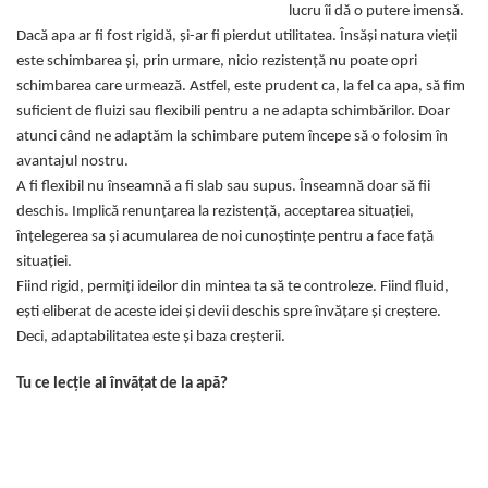
lucru îi dă o putere imensă.
Dacă apa ar fi fost rigidă, și-ar fi pierdut utilitatea. Însăși natura vieții
este schimbarea și, prin urmare, nicio rezistență nu poate opri
schimbarea care urmează. Astfel, este prudent ca, la fel ca apa, să fim
suficient de fluizi sau flexibili pentru a ne adapta schimbărilor. Doar
atunci când ne adaptăm la schimbare putem începe să o folosim în
avantajul nostru.
A fi flexibil nu înseamnă a fi slab sau supus. Înseamnă doar să fii
deschis. Implică renunțarea la rezistență, acceptarea situației,
înțelegerea sa și acumularea de noi cunoștințe pentru a face față
situației.
Fiind rigid, permiți ideilor din mintea ta să te controleze. Fiind fluid,
ești eliberat de aceste idei și devii deschis spre învățare și creștere.
Deci, adaptabilitatea este și baza creșterii.
Tu ce lecție ai învățat de la apă?