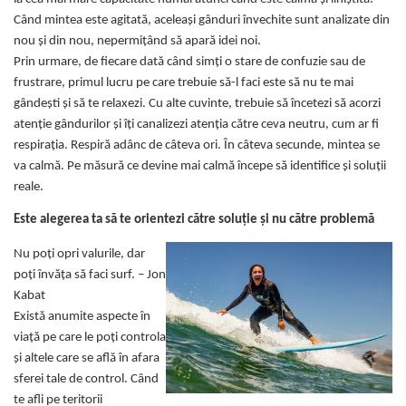
Tulsi
Când mintea este agitată, aceleași gânduri învechite sunt analizate din
Accesorii pentru Ceai
nou și din nou, nepermițând să apară idei noi.
Condimente
Prin urmare, de fiecare dată când simți o stare de confuzie sau de
frustrare, primul lucru pe care trebuie să-l faci este să nu te mai
Hidrosoli
gândești și să te relaxezi. Cu alte cuvinte, trebuie să încetezi să acorzi
Împotriva Insectelor
atenție gândurilor și îți canalizezi atenția către ceva neutru, cum ar fi
Parfumuri
respirația. Respiră adânc de câteva ori. În câteva secunde, mintea se
va calmă. Pe măsură ce devine mai calmă începe să identifice și soluții
Parfumuri în Alcool
reale.
Parfumuri în Ulei
Este alegerea ta să te orientezi către soluție și nu către problemă
Rășini Prețioase, Lemne Aromatice
și Arzătoare
Nu poți opri valurile, dar
Sare de Himalaya
poți învăța să faci surf. – Jon
Spray Bio pentru Ambient
Kabat
Există anumite aspecte în
Unt de Karitè - Unt de Shea
viață pe care le poți controla
Săpunuri
și altele care se află în afara
Produse
sferei tale de control. Când
te afli pe teritorii
Termeni si Conditii