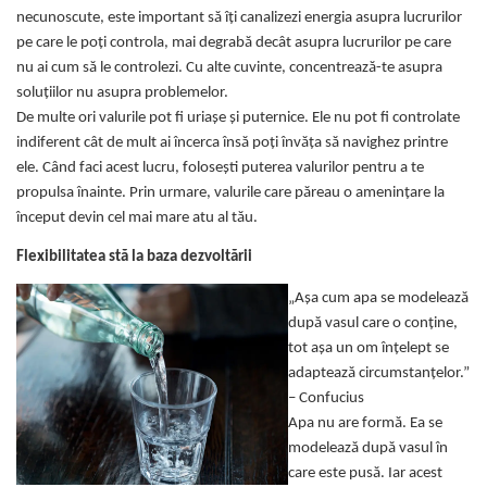
necunoscute, este important să îți canalizezi energia asupra lucrurilor
Boluri Tibetane
pe care le poți controla, mai degrabă decât asupra lucrurilor pe care
Accesorii
nu ai cum să le controlezi. Cu alte cuvinte, concentrează-te asupra
Produse
soluțiilor nu asupra problemelor.
De multe ori valurile pot fi uriașe și puternice. Ele nu pot fi controlate
indiferent cât de mult ai încerca însă poți învăța să navighez printre
ele. Când faci acest lucru, folosești puterea valurilor pentru a te
propulsa înainte. Prin urmare, valurile care păreau o amenințare la
început devin cel mai mare atu al tău.
Flexibilitatea stă la baza dezvoltării
„Așa cum apa se modelează
după vasul care o conține,
tot așa un om înțelept se
adaptează circumstanțelor.”
– Confucius
Apa nu are formă. Ea se
modelează după vasul în
care este pusă. Iar acest