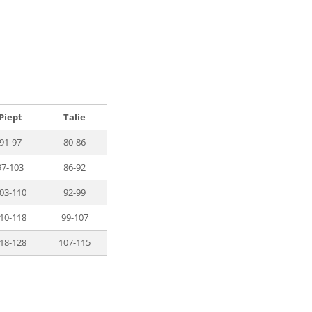
Piept
Talie
91-97
80-86
97-103
86-92
03-110
92-99
10-118
99-107
18-128
107-115