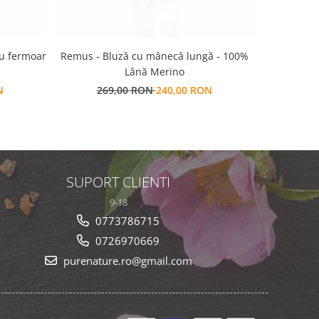
cu fermoar
Remus - Bluză cu mânecă lungă - 100%
Ulti
Lână Merino
N
269,00 RON
240,00 RON
SUPORT CLIENTI
9-18
0773786715
0726970669
purenature.ro@gmail.com