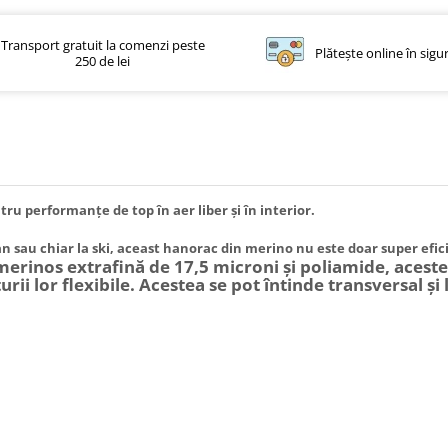
Transport gratuit la comenzi peste
Plătește online în sigu
250 de lei
u performanțe de top în aer liber și în interior.
n sau chiar la ski, aceast hanorac din merino nu este doar super eficie
merinos extrafină de 17,5 microni și poliamide, acest
urii lor flexibile. Acestea se pot întinde transversal și 