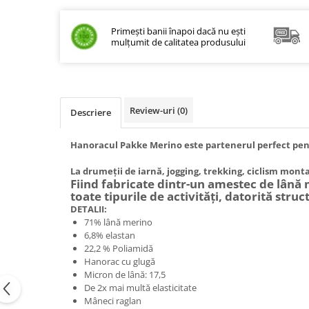
Tulsi
Accesorii pentru Ceai
Primești banii înapoi dacă nu ești
mulțumit de calitatea produsului
Condimente
Hidrosoli
Împotriva Insectelor
Parfumuri
Review-uri
(0)
Descriere
Parfumuri în Alcool
Hanoracul Pakke Merino este partenerul perfect pentr
Parfumuri în Ulei
Rășini Prețioase, Lemne Aromatice
La drumeții de iarnă, jogging, trekking, ciclism monta
Fiind fabricate dintr-un amestec de lână 
și Arzătoare
toate tipurile de activități, datorită struct
Sare de Himalaya
DETALII:
71% lână merino
Spray Bio pentru Ambient
6,8% elastan
Unt de Karitè - Unt de Shea
22,2 % Poliamidă
Hanorac cu glugă
Săpunuri
Micron de lână: 17,5
Produse
De 2x mai multă elasticitate
Mâneci raglan
Termeni si Conditii