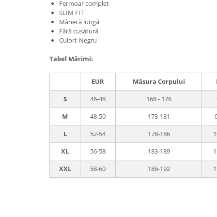
Fermoar complet
Boluri Tibetane
SLIM FIT
Mânecă lungă
Accesorii
Fără cusătură
Produse
Culori: Negru
Tabel Mărimi:
EUR
Măsura Corpului
S
46-48
168 - 176
M
48-50
173-181
L
52-54
178-186
1
XL
56-58
183-189
1
XXL
58-60
186-192
1