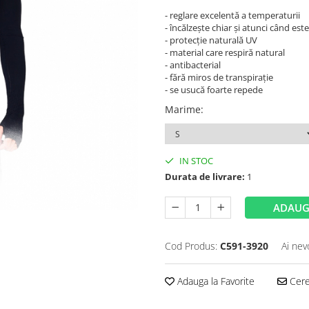
- reglare excelentă a temperaturii
- încălzește chiar și atunci când est
- protecţie naturală UV
- material care respiră natural
- antibacterial
- fără miros de transpiraţie
- se usucă foarte repede
Marime
:
IN STOC
Durata de livrare:
1
ADAUG
Cod Produs:
C591-3920
Ai nev
Adauga la Favorite
Cere 