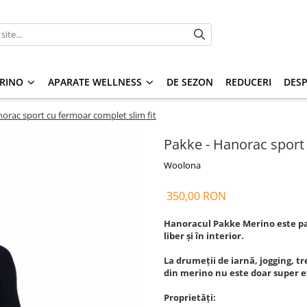
RINO
APARATE WELLNESS
DE SEZON
REDUCERI
DESP
orac sport cu fermoar complet slim fit
Pakke - Hanorac sport 
Woolona
350,00 RON
Hanoracul Pakke Merino este pa
liber și în interior.
La drumeții de iarnă, jogging, t
din merino nu este doar super efi
Proprietăți: