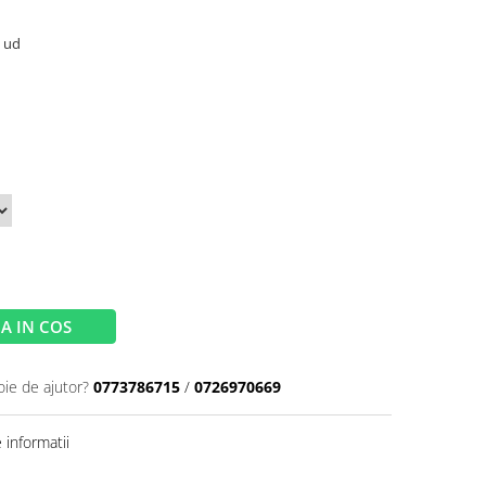
e ud
A IN COS
oie de ajutor?
0773786715
/
0726970669
informatii