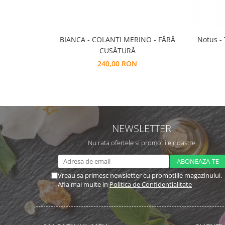
BIANCA - COLANTI MERINO - FĂRĂ
Notus -
CUSĂTURĂ
240,00 RON
NEWSLETTER
Nu rata ofertele si promotiile noastre
Vreau sa primesc newsletter cu promotiile magazinului.
Afla mai multe in
Politica de Confidentialitate