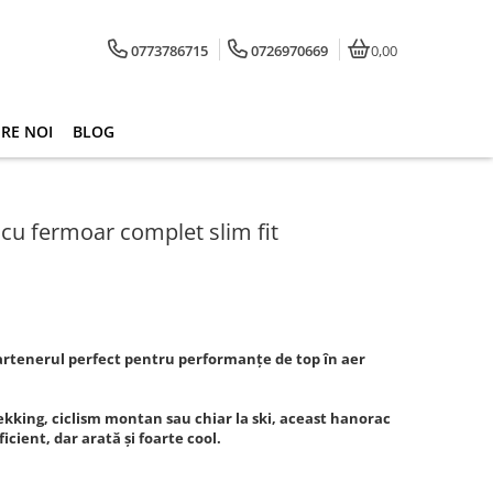
0773786715
0726970669
0,00
RE NOI
BLOG
cu fermoar complet slim fit
rtenerul perfect pentru performanțe de top în aer
rekking, ciclism montan sau chiar la ski, aceast hanorac
cient, dar arată și foarte cool.