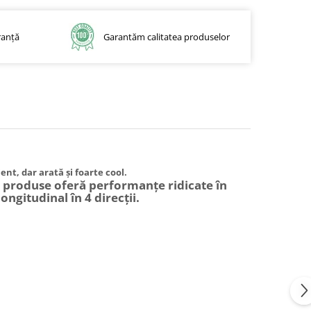
ranță
Garantăm calitatea produselor
nt, dar arată și foarte cool.
e produse oferă performanțe ridicate în
longitudinal în 4 direcții.