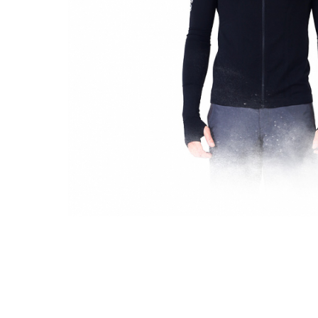
Bețișoare Chakra
Ceai Chakra
Colonie Chakra
Ulei pentru Masaj Chakra
Săpun Chakra
Cunoașterea Chakrelor
Seturi Chakra
Gel duș
Bețișoare Aromate
Bețișoarele lui Marco Polo
Bețișoare Tradiționale
Bețișoare pentru Reiki
Bețișoare pentru Yoga
Bețișoarele Îngerilor
Bețișoarele Zânelor
Suporturi pentru Bețișoare
Bețișoare Chakra