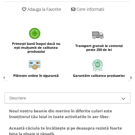
Boluri Tibetane
Adauga la Favorite
Cere informatii
Accesorii
Produse
Primești banii înapoi dacă nu
Transport gratuit la comenzi
ești mulțumit de calitatea
peste 250 de lei
produsului
Plătește online în siguranță
Garantăm calitatea produselor
Descriere
Noul nostru beanie din merino în diferite culori este
însoțitorul tău loial in toate activitatile în aer liber.
Această căciula te încălzește și pe deasupra rezistă foarte
bine la ploaie și zăpadă.