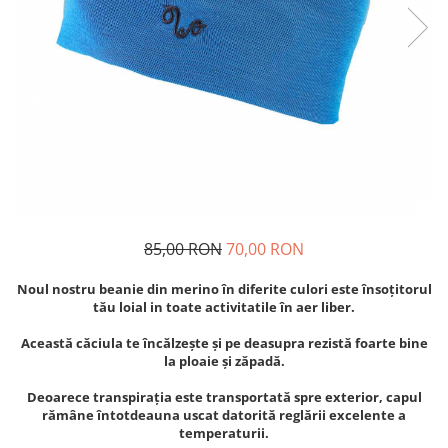
Bețișoare Chakra
Ceai Chakra
Colonie Chakra
Ulei pentru Masaj Chakra
Săpun Chakra
Cunoașterea Chakrelor
Seturi Chakra
Gel duș
Bețișoare Aromate
85,00 RON
70,00 RON
Bețișoarele lui Marco Polo
Bețișoare Tradiționale
Noul nostru beanie din merino în diferite culori este însoțitorul
Bețișoare pentru Reiki
tău loial in toate activitatile în aer liber.
Bețișoare pentru Yoga
Această căciula te încălzește și pe deasupra rezistă foarte bine
Bețișoarele Îngerilor
la ploaie și zăpadă.
Bețișoarele Zânelor
Deoarece transpirația este transportată spre exterior, capul
Suporturi pentru Bețișoare
rămâne întotdeauna uscat datorită reglării excelente a
temperaturii.
Bețișoare Chakra