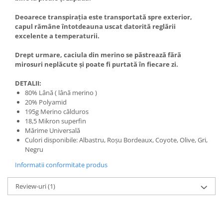
Deoarece transpirația este transportată spre exterior,
capul rămâne întotdeauna uscat datorită reglării
excelente a temperaturii.
Drept urmare, caciula din merino se păstrează fără
mirosuri neplăcute și poate fi purtată în fiecare zi.
DETALII:
80% Lână ( lână merino )
20% Polyamid
195g Merino călduros
18,5 Mikron superfin
Mărime Universală
Culori disponibile: Albastru, Roşu Bordeaux, Coyote, Olive, Gri,
Negru
Informatii conformitate produs
Review-uri
(1)