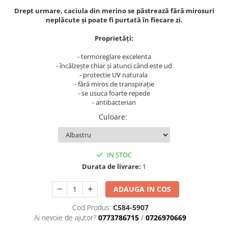
Tulsi
Drept urmare, caciula din merino se păstrează fără mirosuri
neplăcute și poate fi purtată în fiecare zi.
Accesorii pentru Ceai
Condimente
Proprietăți:
Hidrosoli
- termoreglare excelenta
Împotriva Insectelor
- încălzește chiar și atunci când este ud
- protectie UV naturala
Parfumuri
- fără miros de transpirație
- se usuca foarte repede
Parfumuri în Alcool
- antibacterian
Parfumuri în Ulei
Culoare
:
Rășini Prețioase, Lemne Aromatice
și Arzătoare
Sare de Himalaya
IN STOC
Spray Bio pentru Ambient
Durata de livrare:
1
Unt de Karitè - Unt de Shea
ADAUGA IN COS
Săpunuri
Cod Produs:
C584-5907
Produse
Ai nevoie de ajutor?
0773786715
/
0726970669
Termeni si Conditii