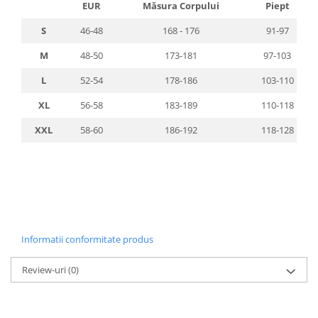
EUR
Măsura Corpului
Piept
S
46-48
168 - 176
91-97
M
48-50
173-181
97-103
L
52-54
178-186
103-110
XL
56-58
183-189
110-118
XXL
58-60
186-192
118-128
Informatii conformitate produs
Review-uri
(0)