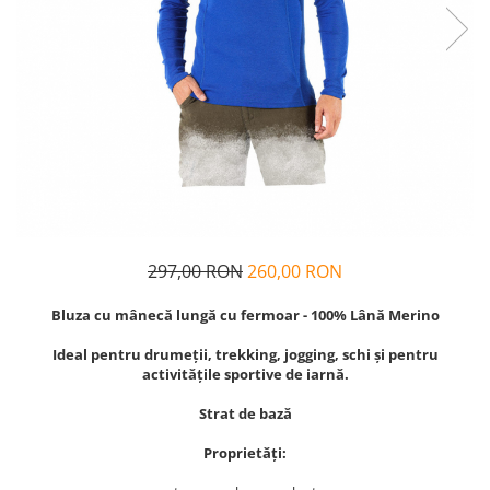
Bețișoare Chakra
Ceai Chakra
Colonie Chakra
Ulei pentru Masaj Chakra
Săpun Chakra
Cunoașterea Chakrelor
Seturi Chakra
Gel duș
Bețișoare Aromate
297,00 RON
260,00 RON
Bețișoarele lui Marco Polo
Bețișoare Tradiționale
Bluza cu mânecă lungă cu fermoar - 100% Lână Merino
Bețișoare pentru Reiki
Ideal pentru drumeții, trekking, jogging, schi şi pentru
Bețișoare pentru Yoga
activitățile sportive de iarnă.
Bețișoarele Îngerilor
Strat de bază
Bețișoarele Zânelor
Suporturi pentru Bețișoare
Proprietăți:
Bețișoare Chakra