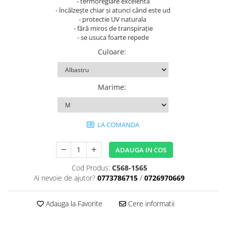
- termoreglare excelenta
Tulsi
- încălzește chiar și atunci când este ud
- protectie UV naturala
Accesorii pentru Ceai
- fără miros de transpirație
Condimente
- se usuca foarte repede
Hidrosoli
Culoare
:
Împotriva Insectelor
Parfumuri
Marime
:
Parfumuri în Alcool
Parfumuri în Ulei
Rășini Prețioase, Lemne Aromatice
LA COMANDA
și Arzătoare
Sare de Himalaya
ADAUGA IN COS
Spray Bio pentru Ambient
Cod Produs:
C568-1565
Ai nevoie de ajutor?
0773786715
/
0726970669
Unt de Karitè - Unt de Shea
Săpunuri
Adauga la Favorite
Cere informatii
Produse
Termeni si Conditii