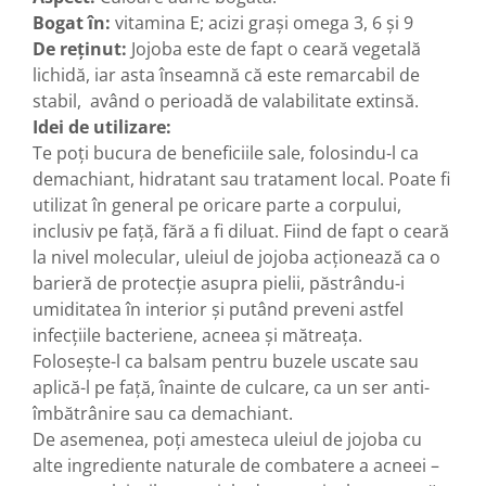
Bogat în:
vitamina E; acizi grași omega 3, 6 și 9
De reținut:
Jojoba este de fapt o ceară vegetală
lichidă, iar asta înseamnă că este remarcabil de
stabil, având o perioadă de valabilitate extinsă.
Idei de utilizare:
Te poți bucura de beneficiile sale, folosindu-l ca
demachiant, hidratant sau tratament local. Poate fi
utilizat în general pe oricare parte a corpului,
inclusiv pe față, fără a fi diluat. Fiind de fapt o ceară
la nivel molecular, uleiul de jojoba acționează ca o
barieră de protecție asupra pielii, păstrându-i
umiditatea în interior și putând preveni astfel
infecțiile bacteriene, acneea și mătreața.
Folosește-l ca balsam pentru buzele uscate sau
aplică-l pe față, înainte de culcare, ca un ser anti-
îmbătrânire sau ca demachiant.
De asemenea, poți amesteca uleiul de jojoba cu
alte ingrediente naturale de combatere a acneei –