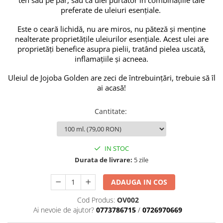
ten sau pe păr, sau ca ulei purtător în combinațiile tale
Tulsi
preferate de uleiuri esențiale.
Accesorii pentru Ceai
Este o ceară lichidă, nu are miros, nu păteză și menține
Condimente
nealterate proprietățile uleiurilor esențiale. Acest ulei are
Hidrosoli
proprietăți benefice asupra pielii, tratând pielea uscată,
inflamațiile și acneea.
Împotriva Insectelor
Uleiul de Jojoba Golden are zeci de întrebuințări, trebuie să îl
Parfumuri
ai acasă!
Parfumuri în Alcool
Parfumuri în Ulei
Cantitate
:
Rășini Prețioase, Lemne Aromatice
și Arzătoare
Sare de Himalaya
IN STOC
Durata de livrare:
5 zile
Spray Bio pentru Ambient
Unt de Karitè - Unt de Shea
ADAUGA IN COS
Săpunuri
Cod Produs:
OV002
Produse
Ai nevoie de ajutor?
0773786715
/
0726970669
Termeni si Conditii