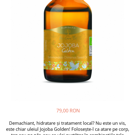
Bețișoare Chakra
Ceai Chakra
Colonie Chakra
Ulei pentru Masaj Chakra
Săpun Chakra
Cunoașterea Chakrelor
Seturi Chakra
Gel duș
Bețișoare Aromate
Bețișoarele lui Marco Polo
Bețișoare Tradiționale
Bețișoare pentru Reiki
Bețișoare pentru Yoga
Bețișoarele Îngerilor
79,00 RON
Bețișoarele Zânelor
Demachiant, hidratare și tratament local? Nu este un vis,
Suporturi pentru Bețișoare
este chiar uleiul Jojoba Golden! Folosește-l ca atare pe corp,
Bețișoare Chakra