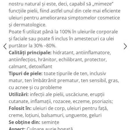
nostru natural și este, deci, capabil să „mimeze”
funcțiile pielii, fiind astfel unul din cele mai eficiente
uleiuri pentru ameliorarea simptomelor cosmetice
și dermatologice.
Poate fi utilizat până la 100% în uleiurile corporale
și faciale sau poate fi inclus în amestecuri ca ulei
purtător la 30% –80%.
Calități principale:
hidratant, antiinflamatore,
antiinfecțios, hrănitor, echilibrant, protector,
calmant, detoxifiant
Tipuri de piele:
toate tipurile de ten, inclusiv
matur, ten îmbătrânit prematur, ten sensibil, gras,
cu acnee și cu probleme
Utilizări:
infecții ale pielii, uscăciune, erupții
cutanate, inflamații, rozacee, eczeme, psoriazis;
Folosit în:
uleiuri de corp, uleiuri pentru față,
creme, loțiuni, balsamuri, unguente, geluri
Se obține din:
semințe
Aspect:
Culoare aurie bogată.