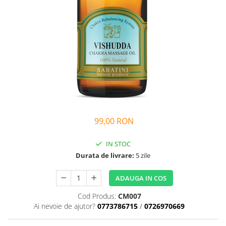
Bețișoare Chakra
Ceai Chakra
Colonie Chakra
Ulei pentru Masaj Chakra
Săpun Chakra
Cunoașterea Chakrelor
Seturi Chakra
Gel duș
Bețișoare Aromate
99,00 RON
Bețișoarele lui Marco Polo
Bețișoare Tradiționale
IN STOC
Bețișoare pentru Reiki
Durata de livrare:
5 zile
Bețișoare pentru Yoga
ADAUGA IN COS
Bețișoarele Îngerilor
Bețișoarele Zânelor
Cod Produs:
CM007
Ai nevoie de ajutor?
0773786715
/
0726970669
Suporturi pentru Bețișoare
Bețișoare Chakra