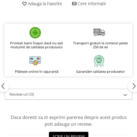
Adauga la Favorite
Cere informatii
Tulsi
Accesorii pentru Ceai
Condimente
Hidrosoli
Împotriva Insectelor
Primești banii înapoi dacă nu ești
Transport gratuit la comenzi peste
mulțumit de calitatea produsului
250 de lei
Parfumuri
Parfumuri în Alcool
Parfumuri în Ulei
Plătește online în siguranță
Garantăm calitatea produselor
Rășini Prețioase, Lemne Aromatice
și Arzătoare
Sare de Himalaya
Review-uri
(0)
Spray Bio pentru Ambient
Unt de Karitè - Unt de Shea
Daca doresti sa iti exprimi parerea despre acest produs
Săpunuri
poti adauga un review.
Produse
SCRIE UN REVIEW
Termeni si Conditii