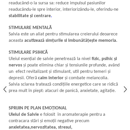
readucând-o la sursa sa: reduce impulsul pasiunilor
readucându-le spre interior, interiorizându-le,
oferindu-ne
stabilitate și centrare
.
STIMULARE MENTALĂ
Salvia este un aliat pentru stimularea creierului deoarece
aceasta
acutizează simțurile si imbunătățește memoria.
STIMULARE PSIHICĂ
Uleiul esențial de salvie p
enetrează la nivel
fizic,
psihic
și
nervos
și poate elimina chiar
și
tensiunile profunde,
având
un
efect revitalizant și stimulant, util pentru temeri și
depresii.
Oferă
calm interior
și combate melancolia
.
Salvia sclarea
tratează condițiile energetice care se ridică
prea mult în piept: atacuri de panică, anxietate, agitație
.
SPRIJIN PE PLAN EMOȚIONAL
Uleiul de Salvie
e folosit în aromaterapie pentru a
contracara
stări și
emoții negative
precum
anxietatea,
nervozitatea, stresul,