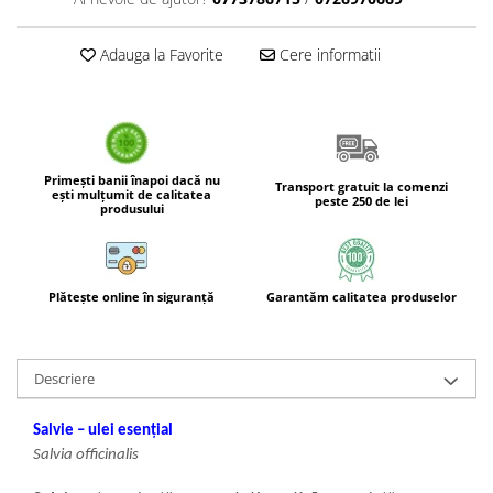
Tulsi
Accesorii pentru Ceai
Adauga la Favorite
Cere informatii
Condimente
Hidrosoli
Împotriva Insectelor
Parfumuri
Primești banii înapoi dacă nu
Transport gratuit la comenzi
ești mulțumit de calitatea
peste 250 de lei
Parfumuri în Alcool
produsului
Parfumuri în Ulei
Rășini Prețioase, Lemne Aromatice
și Arzătoare
Plătește online în siguranță
Garantăm calitatea produselor
Sare de Himalaya
Spray Bio pentru Ambient
Descriere
Unt de Karitè - Unt de Shea
Săpunuri
Salvie – ulei esențial
Salvia officinalis
Produse
Termeni si Conditii