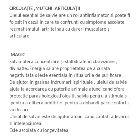
CIRCULAȚIE ,MUȚCHI ,ARTICULAȚII
Uleiul esențial de salvie are un rol antiinflamator si poate fi
folosit în cazul in care te confrunți cu simptome ascoiate
reumatismului ,artritei sau cu
dureri musculare și
articulare.
MAGIC
Salvia ofera concentrare și stalbilitate in clarviziune ,
divinatie..Energia sa are proprietatea de a curata
negativitata s ieste esentiala in ritualurile de purificare .
De ajutor in gasirea indrumari ispirituale , uleiul de salvie
ajuta la acordarea cu puterile animale atunci cand ofera
protectie parasihologica.Folositit salvia pentru a stimula s
ipentru a elibera amitirile ,pentru a dobandi pace confort si
vindecare.
Uleiul de salvie este de ajutor atunc icand cautati adevarul
si intelepciunea.
Este ascoiata cu longevitatea.