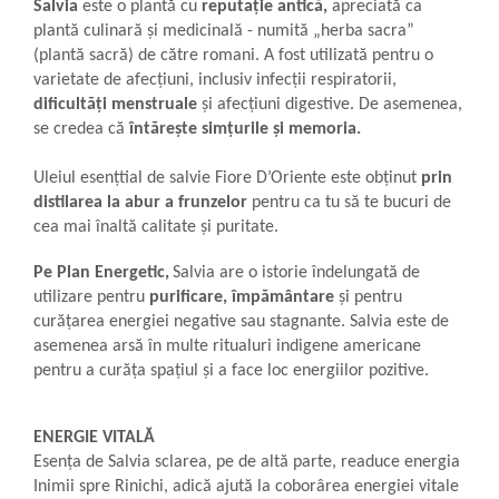
Salvia
este o plantă cu
reputație antică,
apreciată ca
Boluri Tibetane
plantă culinară și medicinală - numită „herba sacra”
(plantă sacră) de către romani. A fost utilizată pentru o
Accesorii
varietate de afecțiuni, inclusiv infecții respiratorii,
Produse
dificultăți menstruale
și afecțiuni digestive. De asemenea,
se credea că
întărește simțurile și memoria.
Uleiul esențtial de salvie Fiore D’Oriente este obținut
prin
distilarea la abur
a
frunzelor
pentru ca tu să te bucuri de
cea mai înaltă calitate și puritate.
Pe Plan Energetic,
Salvia are o istorie îndelungată de
utilizare pentru
purificare, împământare
și pentru
curățarea energiei negative sau stagnante. Salvia este de
asemenea arsă în multe ritualuri indigene americane
pentru a curăța spațiul și a face loc energiilor pozitive.
ENERGIE VITALĂ
Esența
de Salvia sclarea
, pe de altă parte, readuce energia
Inimii spre Rinichi, adică ajută la
coborârea
energiei vitale