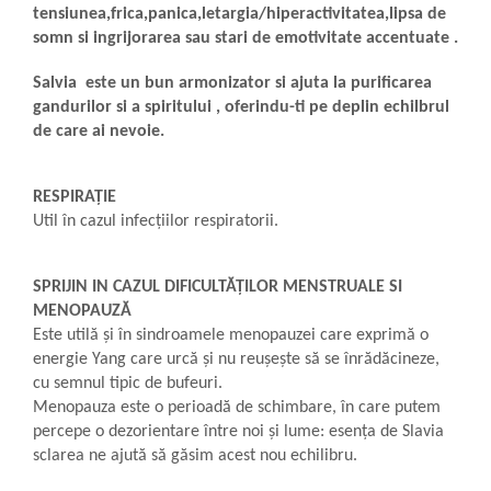
tensiunea,frica,panica,letargia/hiperactivitatea,lipsa de
somn si ingrijorarea sau stari de emotivitate accentuate .
Salvia este un bun armonizator si ajuta la purificarea
gandurilor si a spiritului , oferindu-ti pe deplin echilbrul
de care ai nevoie.
RESPIRAȚIE
Util în cazul infecțiilor respiratorii.
SPRIJIN IN CAZUL DIFICULTĂȚILOR MENSTRUALE SI
MENOPAUZĂ
Este util
ă
și în sindroamele menopauzei care exprimă o
energie Yang care
urcă
și nu reușește să se
înrădăcineze
,
cu semnul tipic de bufeuri
.
Menopauza este o perioadă de schimbare, în care putem
percepe o dezorientare între noi și lume: esența
de Slavia
sclarea
ne ajută să găsim acest nou echilibru
.