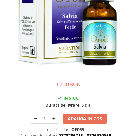
Bețișoare Chakra
Ceai Chakra
Colonie Chakra
Ulei pentru Masaj Chakra
Săpun Chakra
Cunoașterea Chakrelor
Seturi Chakra
Gel duș
Bețișoare Aromate
Bețișoarele lui Marco Polo
62,00 RON
Bețișoare Tradiționale
Bețișoare pentru Reiki
IN STOC
Bețișoare pentru Yoga
Durata de livrare:
5 zile
Bețișoarele Îngerilor
Bețișoarele Zânelor
ADAUGA IN COS
Suporturi pentru Bețișoare
Cod Produs:
OE055
Bețișoare Chakra
Ai nevoie de ajutor?
0773786715
/
0726970669