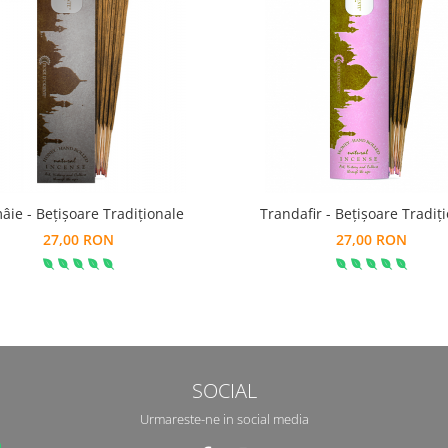
âie - Bețișoare Tradiționale
Trandafir - Bețișoare Tradiț
27,00 RON
27,00 RON
SOCIAL
Urmareste-ne in social media