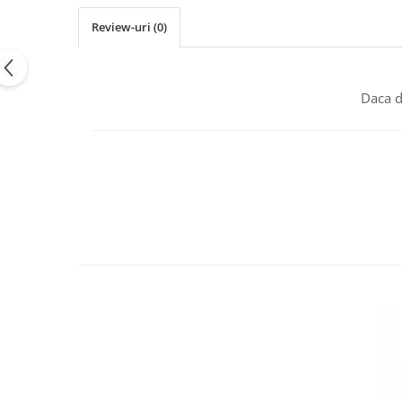
Tulsi
Review-uri
(0)
Accesorii pentru Ceai
Condimente
Hidrosoli
Daca d
Împotriva Insectelor
Parfumuri
Parfumuri în Alcool
Parfumuri în Ulei
Rășini Prețioase, Lemne Aromatice
și Arzătoare
Sare de Himalaya
Spray Bio pentru Ambient
Unt de Karitè - Unt de Shea
Săpunuri
Produse
Termeni si Conditii