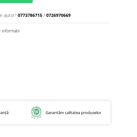
e ajutor?
0773786715
/
0726970669
informatii
ranță
Garantăm calitatea produselor