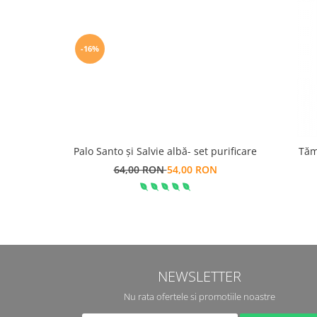
Boluri Tibetane
Accesorii
-16%
Produse
Palo Santo și Salvie albă- set purificare
Tăm
64,00 RON
54,00 RON
NEWSLETTER
Nu rata ofertele si promotiile noastre