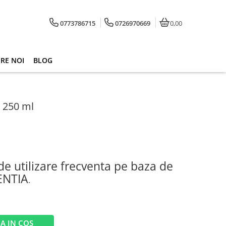
0773786715
0726970669
0,00
RE NOI
BLOG
 250 ml
e utilizare frecventa pe baza de
ENTIA
.
A IN COS