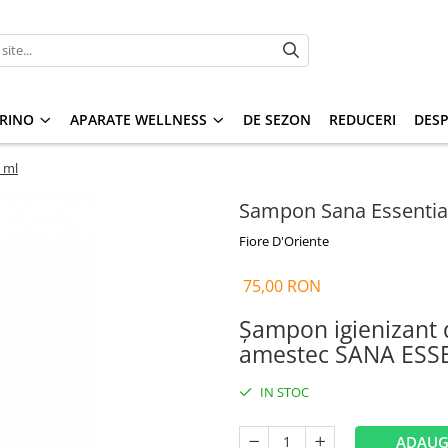
RINO
APARATE WELLNESS
DE SEZON
REDUCERI
DESP
 ml
Sampon Sana Essentia
Fiore D'Oriente
75,00 RON
Șampon igienizant d
amestec SANA ESS
IN STOC
ADAUG