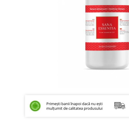
Bețișoare Chakra
Ceai Chakra
Colonie Chakra
Ulei pentru Masaj Chakra
Săpun Chakra
Cunoașterea Chakrelor
Seturi Chakra
Gel duș
Bețișoare Aromate
Bețișoarele lui Marco Polo
Bețișoare Tradiționale
Bețișoare pentru Reiki
Bețișoare pentru Yoga
Bețișoarele Îngerilor
Primești banii înapoi dacă nu ești
mulțumit de calitatea produsului
Bețișoarele Zânelor
Suporturi pentru Bețișoare
Bețișoare Chakra