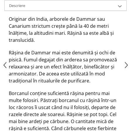
Descriere
Boluri Tibetane
Accesorii
Originar din India, arborele de Dammar sau
Produse
Canarium strictum crește până la 40 de metri
înălțime, la altitudini mari. Rășină sa este albă și
translucidă.
Rășina de Dammar mai este denumită și ochi de
pisică. Fumul degajat din arderea sa promovează
relaxarea și are un efect înălțător, binefăcător și
armonizator. De aceea este utilizată în mod
tradițional în ritualurile de purificare.
Borcanul conține suficientă rășina pentru mai
multe folosiri. Păstrați borcanul cu rășină într-un
loc răcoros îi uscat când nu il folosiți, departe de
razele directe ale soareui. Rășinie se pot topi. Cel
mai bine ardeți pe cărbune. O cantitate mică de
rășină e suficientă. Când cărbunele este fierbinte