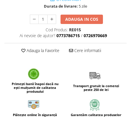
Tulsi
Durata de livrare:
5 zile
Accesorii pentru Ceai
ADAUGA IN COS
Condimente
Hidrosoli
Cod Produs:
RE015
Ai nevoie de ajutor?
0773786715
/
0726970669
Împotriva Insectelor
Parfumuri
Adauga la Favorite
Cere informatii
Parfumuri în Alcool
Parfumuri în Ulei
Rășini Prețioase, Lemne Aromatice
și Arzătoare
Primești banii înapoi dacă nu
Sare de Himalaya
Transport gratuit la comenzi
ești mulțumit de calitatea
peste 250 de lei
produsului
Spray Bio pentru Ambient
Unt de Karitè - Unt de Shea
Săpunuri
Plătește online în siguranță
Garantăm calitatea produselor
Produse
Termeni si Conditii