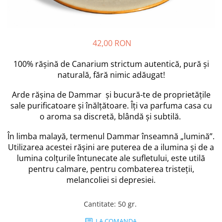
Bețișoare Chakra
Ceai Chakra
Colonie Chakra
42,00 RON
Ulei pentru Masaj Chakra
Săpun Chakra
100% rășină de Canarium strictum autentică, pură și
Cunoașterea Chakrelor
naturală, fără nimic adăugat!
Seturi Chakra
Arde rășina de Dammar și bucură-te de proprietățile
Gel duș
sale purificatoare și înălțătoare. Îți va parfuma casa cu
Bețișoare Aromate
o aroma sa discretă, blândă și subtilă.
Bețișoarele lui Marco Polo
În limba malayă, termenul Dammar înseamnă „lumină”.
Bețișoare Tradiționale
Utilizarea acestei rășini are puterea de a ilumina și de a
Bețișoare pentru Reiki
lumina colțurile întunecate ale sufletului, este utilă
Bețișoare pentru Yoga
pentru calmare, pentru combaterea tristeții,
Bețișoarele Îngerilor
melancoliei si depresiei.
Bețișoarele Zânelor
Suporturi pentru Bețișoare
Cantitate
:
50 gr.
Bețișoare Chakra
LA COMANDA