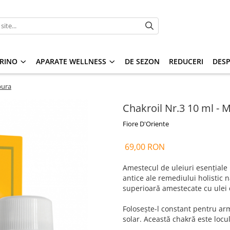
RINO
APARATE WELLNESS
DE SEZON
REDUCERI
DESP
pura
Chakroil Nr.3 10 ml - 
Fiore D'Oriente
69,00 RON
Amestecul de uleiuri esențial
antice ale remediului holistic n
superioară amestecate cu ulei d
Folosește-l constant pentru ar
solar.
Această chakră este locul