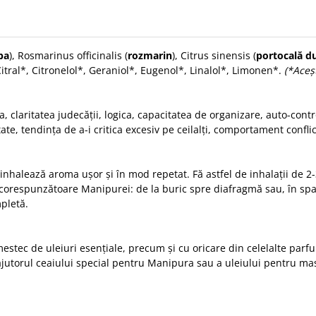
ba
), Rosmarinus officinalis (
rozmarin
), Citrus sinensis (
portocală d
 Citral*, Citronelol*, Geraniol*, Eugenol*, Linalol*, Limonen*.
(
*Aceșt
a, claritatea judecății, logica, capacitatea de organizare, auto-cont
ate, tendința de a-i critica excesiv pe ceilalți, comportament confli
i inhalează aroma ușor și în mod repetat. Fă astfel de inhalații de 2-3
ui corespunzătoare Manipurei: de la buric spre diafragmă sau, în spat
pletă.
estec de uleiuri esențiale, precum și cu oricare din celelalte parfu
ajutorul ceaiului special pentru Manipura sau a uleiului pentru ma