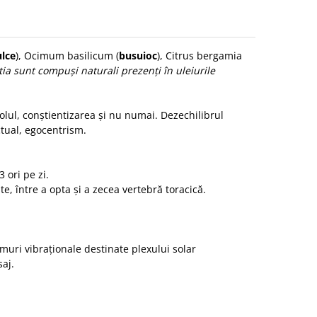
ulce
), Ocimum basilicum (
busuioc
), Citrus bergamia
ia sunt compuși naturali prezenți în uleiurile
rolul, conștientizarea și nu numai.
Dezechilibrul
ctual, egocentrism.
 ori pe zi.
e, între a opta și a zecea vertebră toracică.
muri vibraționale destinate plexului solar
sa
j
.