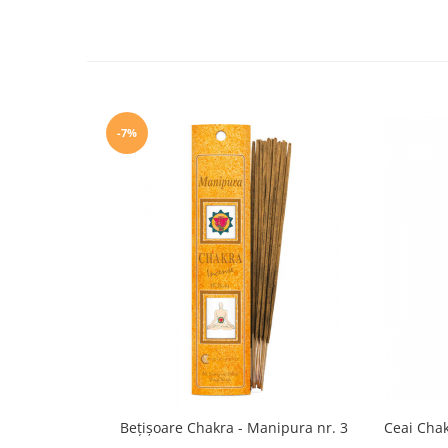
Boluri Tibetane
Accesorii
Produse
-7%
Bețișoare Chakra - Manipura nr. 3
Ceai Chak