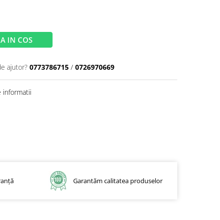
A IN COS
de ajutor?
0773786715
/
0726970669
informatii
ranță
Garantăm calitatea produselor