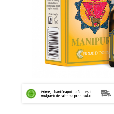
Bețișoare Chakra
Ceai Chakra
Colonie Chakra
Ulei pentru Masaj Chakra
Săpun Chakra
Cunoașterea Chakrelor
Seturi Chakra
Gel duș
Bețișoare Aromate
Bețișoarele lui Marco Polo
Bețișoare Tradiționale
Bețișoare pentru Reiki
Bețișoare pentru Yoga
Bețișoarele Îngerilor
Primești banii înapoi dacă nu ești
mulțumit de calitatea produsului
Bețișoarele Zânelor
Suporturi pentru Bețișoare
Bețișoare Chakra