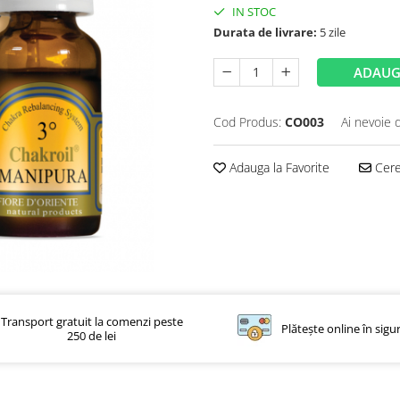
IN STOC
Durata de livrare:
5 zile
ADAUG
Cod Produs:
CO003
Ai nevoie 
Adauga la Favorite
Cere 
Transport gratuit la comenzi peste
Plătește online în sigu
250 de lei