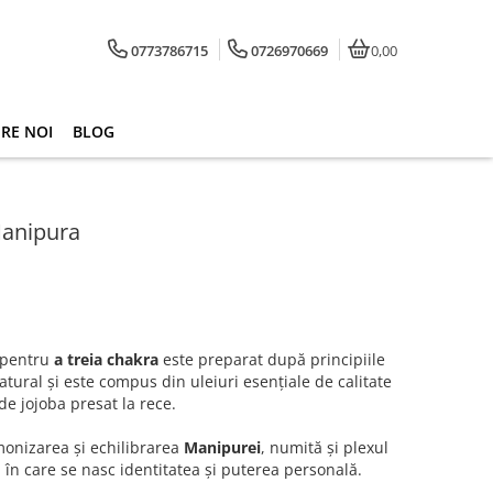
0773786715
0726970669
0,00
RE NOI
BLOG
Manipura
e pentru
a treia chakra
este preparat după principiile
atural și este compus din uleiuri esențiale de calitate
e jojoba presat la rece.
monizarea și echilibrarea
Manipurei
, numită și plexul
 în care se nasc identitatea și puterea personală.