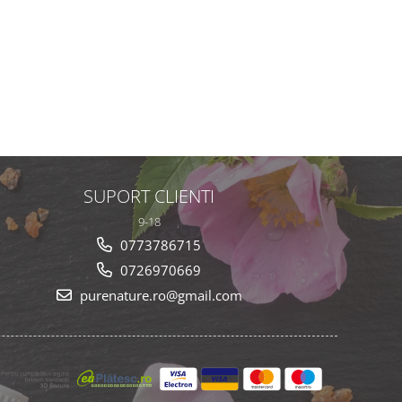
SUPORT CLIENTI
9-18
0773786715
0726970669
purenature.ro@gmail.com