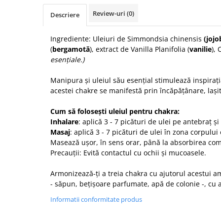
Tulsi
Review-uri
(0)
Descriere
Accesorii pentru Ceai
Condimente
Ingrediente:
Uleiuri de Simmondsia chinensis
(jojo
Hidrosoli
(
bergamotă
), extract de Vanilla Planifolia (
vanilie
),
esențiale.)
Împotriva Insectelor
Parfumuri
Manipura și uleiul său esențial stimulează inspirați
acestei chakre se manifestă prin
încăpățânare, lașit
Parfumuri în Alcool
Parfumuri în Ulei
Cum să folosești uleiul pentru chakra:
Rășini Prețioase, Lemne Aromatice
Inhalare
: aplică 3 - 7 picături de ulei pe antebraț ș
și Arzătoare
Masaj
: aplică 3 - 7 picături de ulei în zona corpul
Masează ușor, în sens orar, până la absorbirea com
Sare de Himalaya
Precauții: Evită contactul cu ochii și mucoasele.
Spray Bio pentru Ambient
Armonizează-ți a treia chakra cu ajutorul acestui am
Unt de Karitè - Unt de Shea
- săpun, bețișoare parfumate, apă de colonie -, cu 
Săpunuri
Informatii conformitate produs
Produse
Termeni si Conditii