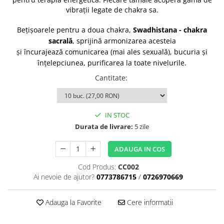
Tulsi
vibrații legate de chakra sa.
Accesorii pentru Ceai
Bețișoarele pentru a doua chakra,
Swadhistana - chakra
Condimente
sacrală
, sprijină armonizarea acesteia
Hidrosoli
și
încurajează comunicarea (mai ales sexuală), bucuria și
înțelepciunea, purificarea la toate nivelurile.
Împotriva Insectelor
Cantitate
:
Parfumuri
Parfumuri în Alcool
Parfumuri în Ulei
IN STOC
Rășini Prețioase, Lemne Aromatice
Durata de livrare:
5 zile
și Arzătoare
Sare de Himalaya
ADAUGA IN COS
Spray Bio pentru Ambient
Cod Produs:
CC002
Ai nevoie de ajutor?
0773786715
/
0726970669
Unt de Karitè - Unt de Shea
Săpunuri
Adauga la Favorite
Cere informatii
Produse
Termeni si Conditii