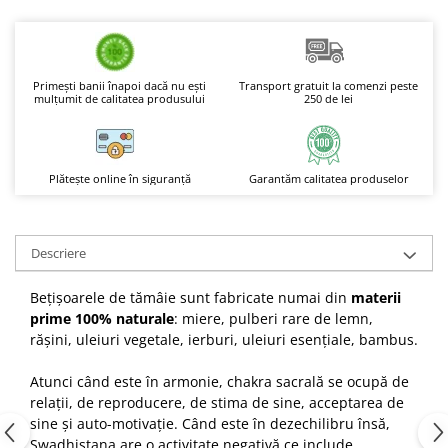
Boluri Tibetane
Accesorii
Produse
Primești banii înapoi dacă nu ești
Transport gratuit la comenzi peste
mulțumit de calitatea produsului
250 de lei
Plătește online în siguranță
Garantăm calitatea produselor
Descriere
Bețișoarele de tămâie sunt fabricate numai din
materii
prime 100% naturale
: miere, pulberi rare de lemn,
rășini, uleiuri vegetale, ierburi, uleiuri esențiale, bambus.
Atunci când este în armonie, chakra sacrală se ocupă de
relații, de reproducere, de stima de sine, acceptarea de
sine și auto-motivație.
Când este în dezechilibru însă,
Swadhistana are o activitate negativă ce include