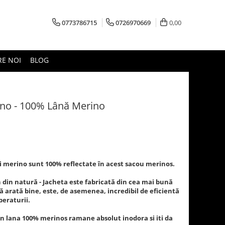
0773786715
0726970669
0,00
RE NOI
BLOG
ino - 100% Lână Merino
nii merino sunt 100% reflectate în acest sacou merinos.
 din natură - Jacheta este fabricată din cea mai bună
 arată bine, este, de asemenea, incredibil de eficientă
peraturii.
din lana 100% merinos ramane absolut inodora si iti da