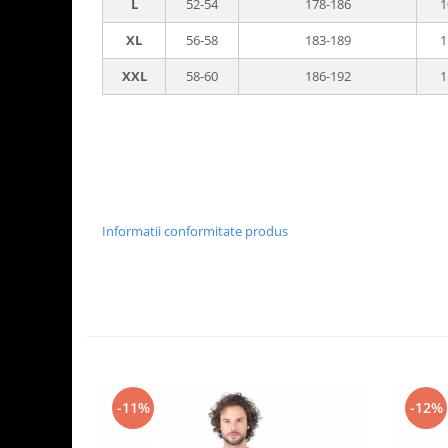
L
52-54
178-186
1
XL
56-58
183-189
1
XXL
58-60
186-192
1
Informatii conformitate produs
-11%
-12%