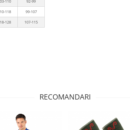
03-110
92-99
10-118
99-107
18-128
107-115
RECOMANDARI