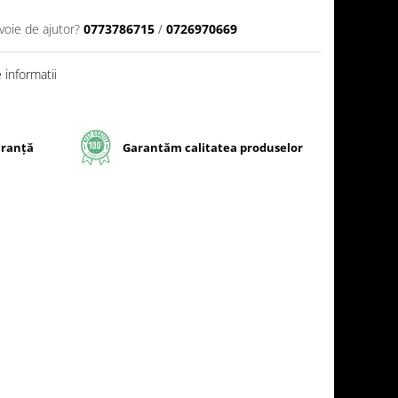
voie de ajutor?
0773786715
/
0726970669
informatii
uranță
Garantăm calitatea produselor