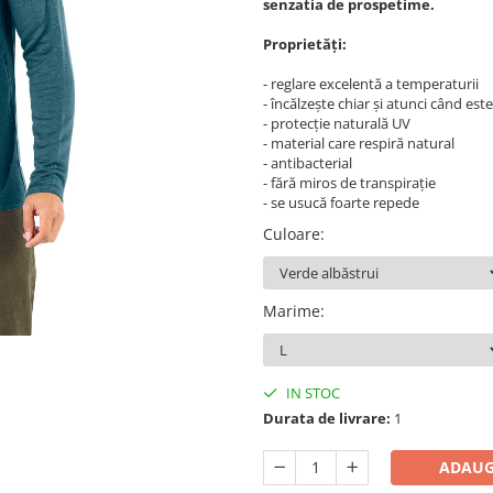
senzatia de prospetime.
Proprietăți:
- reglare excelentă a temperaturii
- încălzește chiar și atunci când est
- protecţie naturală UV
- material care respiră natural
- antibacterial
- fără miros de transpiraţie
- se usucă foarte repede
Culoare
:
Marime
:
IN STOC
Durata de livrare:
1
ADAUG