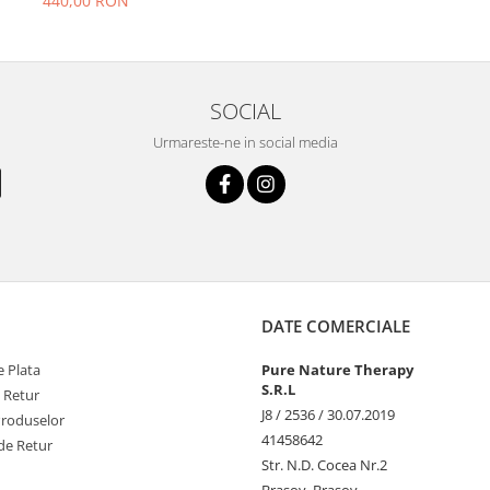
440,00 RON
SOCIAL
Urmareste-ne in social media
DATE COMERCIALE
 Plata
Pure Nature Therapy
S.R.L
e Retur
J8 / 2536 / 30.07.2019
Produselor
41458642
de Retur
Str. N.D. Cocea Nr.2