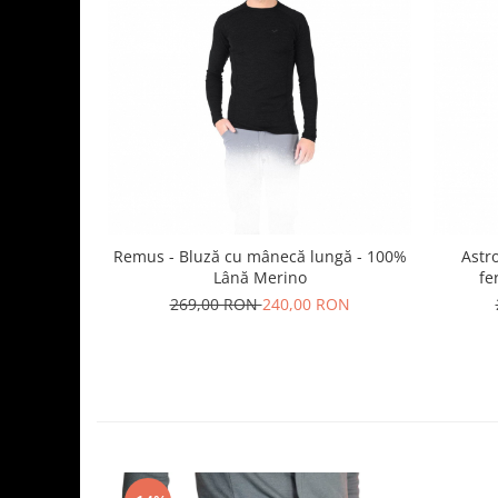
Remus - Bluză cu mânecă lungă - 100%
Astr
Lână Merino
fe
269,00 RON
240,00 RON