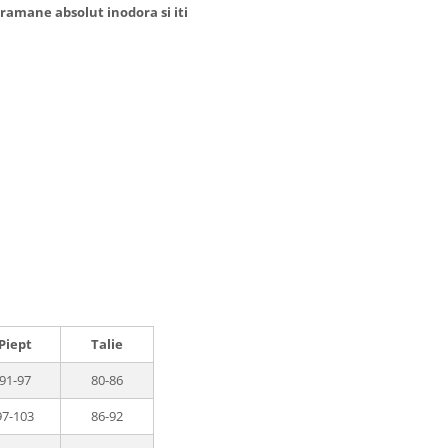
 ramane absolut inodora si iti
Piept
Talie
91-97
80-86
97-103
86-92