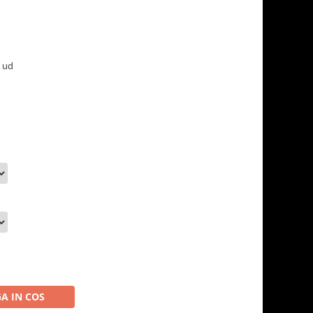
e ud
A IN COS