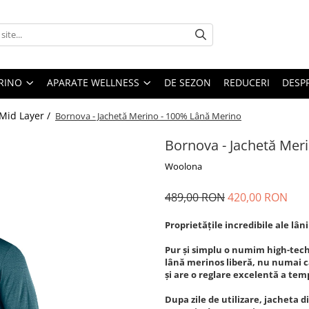
RINO
APARATE WELLNESS
DE SEZON
REDUCERI
DESP
Mid Layer /
Bornova - Jachetă Merino - 100% Lână Merino
Bornova - Jachetă Mer
Woolona
489,00 RON
420,00 RON
Proprietățile incredibile ale lâ
Pur și simplu o numim high-tech
lână merinos liberă, nu numai că
și are o reglare excelentă a tem
Dupa zile de utilizare, jacheta 