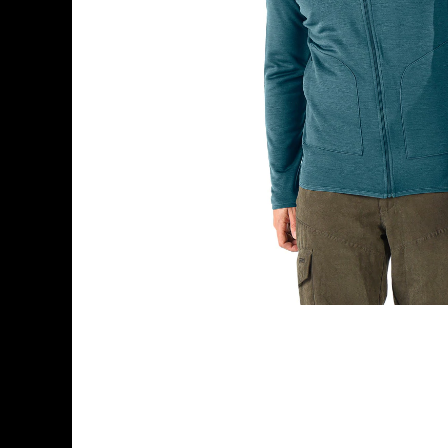
Bețișoare Chakra
Ceai Chakra
Colonie Chakra
Ulei pentru Masaj Chakra
Săpun Chakra
Cunoașterea Chakrelor
Seturi Chakra
Gel duș
Bețișoare Aromate
Bețișoarele lui Marco Polo
Bețișoare Tradiționale
Bețișoare pentru Reiki
Bețișoare pentru Yoga
Bețișoarele Îngerilor
Bețișoarele Zânelor
Suporturi pentru Bețișoare
Bețișoare Chakra