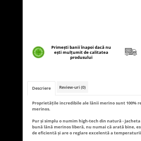
Tulsi
Accesorii pentru Ceai
Condimente
Hidrosoli
Împotriva Insectelor
Primești banii înapoi dacă nu
Parfumuri
ești mulțumit de calitatea
produsului
Parfumuri în Alcool
Parfumuri în Ulei
Rășini Prețioase, Lemne Aromatice
și Arzătoare
Review-uri
(0)
Descriere
Sare de Himalaya
Spray Bio pentru Ambient
Proprietățile incredibile ale lânii merino sunt 100% r
merinos.
Unt de Karitè - Unt de Shea
Pur și simplu o numim high-tech din natură - Jacheta
Săpunuri
bună lână merinos liberă, nu numai că arată bine, es
Produse
de eficientă și are o reglare excelentă a temperaturii
Termeni si Conditii