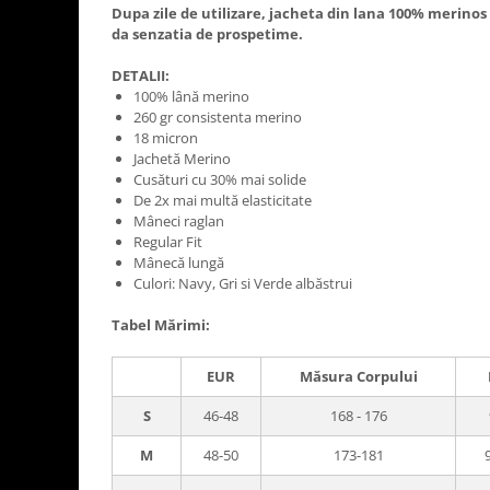
Dupa zile de utilizare, jacheta din lana 100% merinos
Boluri Tibetane
da senzatia de prospetime.
Accesorii
DETALII:
Produse
100% lână merino
260 gr consistenta merino
18 micron
Jachetă Merino
Cusături cu 30% mai solide
De 2x mai multă elasticitate
Mâneci raglan
Regular Fit
Mânecă lungă
Culori: Navy, Gri si Verde albăstrui
Tabel Mărimi:
EUR
Măsura Corpului
S
46-48
168 - 176
M
48-50
173-181