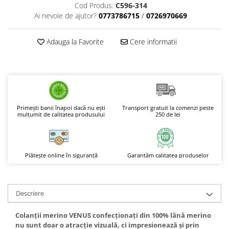
Cod Produs:
C596-314
Boluri Tibetane
Ai nevoie de ajutor?
0773786715
/
0726970669
Accesorii
Adauga la Favorite
Cere informatii
Produse
Primești banii înapoi dacă nu ești
Transport gratuit la comenzi peste
mulțumit de calitatea produsului
250 de lei
Plătește online în siguranță
Garantăm calitatea produselor
Descriere
Colanții merino VENUS confecționați din 100% lână merino
nu sunt doar o atracție vizuală, ci impresionează și prin