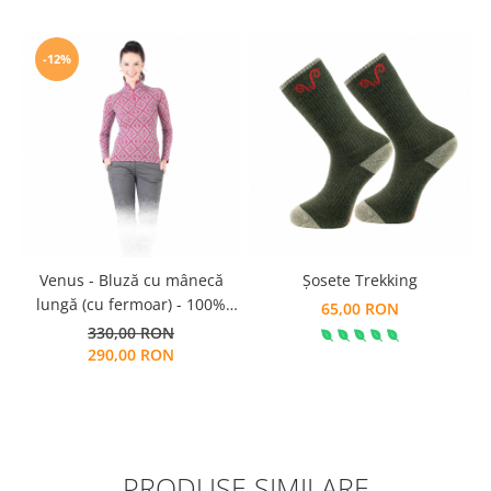
-12%
Venus - Bluză cu mânecă
Şosete Trekking
lungă (cu fermoar) - 100%
65,00 RON
Lână Merino
330,00 RON
290,00 RON
PRODUSE SIMILARE