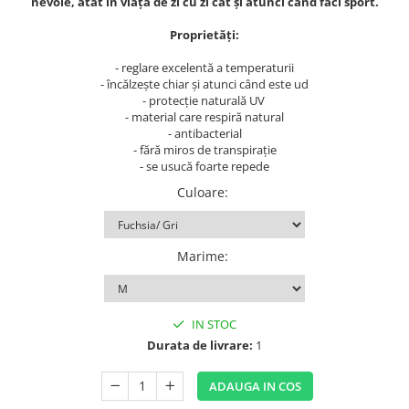
nevoie, atât în viața de zi cu zi cât și atunci când faci sport.
Tulsi
Proprietăți:
Accesorii pentru Ceai
Condimente
- reglare excelentă a temperaturii
- încălzește chiar și atunci când este ud
Hidrosoli
- protecţie naturală UV
Împotriva Insectelor
- material care respiră natural
- antibacterial
Parfumuri
- fără miros de transpiraţie
- se usucă foarte repede
Parfumuri în Alcool
Culoare
:
Parfumuri în Ulei
Rășini Prețioase, Lemne Aromatice
și Arzătoare
Marime
:
Sare de Himalaya
Spray Bio pentru Ambient
Unt de Karitè - Unt de Shea
IN STOC
Durata de livrare:
1
Săpunuri
Produse
ADAUGA IN COS
Termeni si Conditii