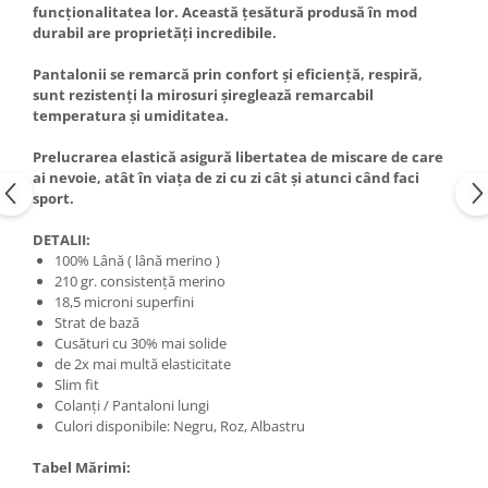
funcționalitatea lor. Această țesătură produsă în mod
durabil are proprietăți incredibile.
Pantalonii se remarcă prin confort și eficiență, respiră,
sunt rezistenți la mirosuri șireglează remarcabil
temperatura și umiditatea.
Prelucrarea elastică asigură libertatea de miscare de care
ai nevoie, atât în viața de zi cu zi cât și atunci când faci
sport.
DETALII:
100% Lână ( lână merino )
210 gr. consistenţă merino
18,5 microni superfini
Strat de bază
Cusături cu 30% mai solide
de 2x mai multă elasticitate
Slim fit
Colanţi / Pantaloni lungi
Culori disponibile: Negru, Roz, Albastru
Tabel Mărimi: