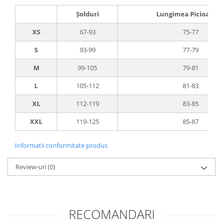
Şolduri
Lungimea Picioarelo
XS
67-93
75-77
S
93-99
77-79
M
99-105
79-81
L
105-112
81-83
X
L
112-119
83-85
XXL
119-125
85-87
Informatii conformitate produs
Review-uri
(0)
RECOMANDARI